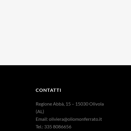
CONTATTI
Regione Abbà, 15 – 15030 Olivola
(AL)
Email:
oliviera@oliomonferrato.it
Tel.: 335 8086656