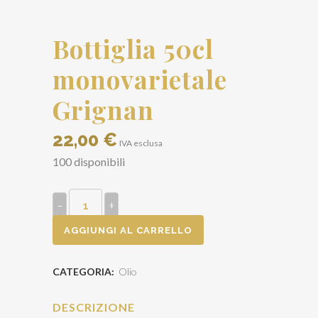
Bottiglia 50cl
monovarietale
Grignan
22,00
€
IVA esclusa
100 disponibili
Bottiglia
50cl
AGGIUNGI AL CARRELLO
monovarietale
CATEGORIA:
Olio
Grignan
quantity
DESCRIZIONE