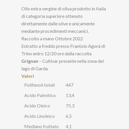
Olio extra vergine di oliva prodotto in Italia
di categoria superiore ottenuto
direttamente dalle olive e unicamente
mediante procedimenti meccanici.
Raccolto a mano Ottobre 2022
Estratto a freddo presso Frantoio Agorà di
Trino entro 12/20 ore dalla raccolta
Grignan
– Cultivar presente nella zona del
lago di Garda
Valori
Polifenoli totali
447
Acido Palmitico
13,4
Acido Oleico
75,3
Acido Linoleico
6,5
Mediano fruttato
4,1